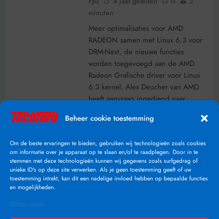
FJG
4 jaar geleden
0
2
minuten
Meer optimalisaties voor AMD
RADEON samen met Linux 6.3 voor
DRM-Next, de nieuwe functies
worden toegevoegd aan de AMD
Radeon Grafische driver voor Linux
6.3 kernel. Alex Deucher van AMD
heeft aanvraag ingediend naar
aanleiding van patches die werden
Beheer cookie toestemming
ingestuurd door Mario Limonciello
die ook werkzaam is bij AMD. Deze
Om de beste ervaringen te bieden, gebruiken wij technologieën zoals cookies
uitrol zal het ontbrekende firmware…
om informatie over je apparaat op te slaan en/of te raadplegen. Door in te
stemmen met deze technologieën kunnen wij gegevens zoals surfgedrag of
Lees Verder
unieke ID's op deze site verwerken. Als je geen toestemming geeft of uw
toestemming intrekt, kan dit een nadelige invloed hebben op bepaalde functies
en mogelijkheden.
Beheer opties