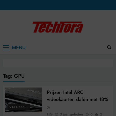
Ga
naar
de
inhoud
MENU
Tag:
GPU
Prijzen Intel ARC
videokaarten dalen met 18%
VIDEOKAART
FJG
3 jaar geleden
6
2