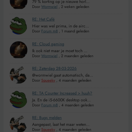
79 % korting op je nieuwe horl...
Door
Wormwiel
,
2 weken geleden
RE: Het Café
Hier was wel prima, in de airc...
Door
Forum m8
,
1 maand geleden
RE: Cloud gaming
Ik ook niet maar je moet toch ...
Door
Wormwiel
,
2 maanden geleden
RE: Zaterdag 28-03-2026
@wormwiel gaat automatisch, da...
Door
Squeeky
,
4 maanden geleden
RE: TA Counter Increased > huuh?
Ja. En de i5-6600K desktop ook...
Door
Forum m8
,
4 maanden geleden
RE: Bugs melden
Aangepast, laat het maar weten...
Door
Squeeky
,
4 maanden geleden