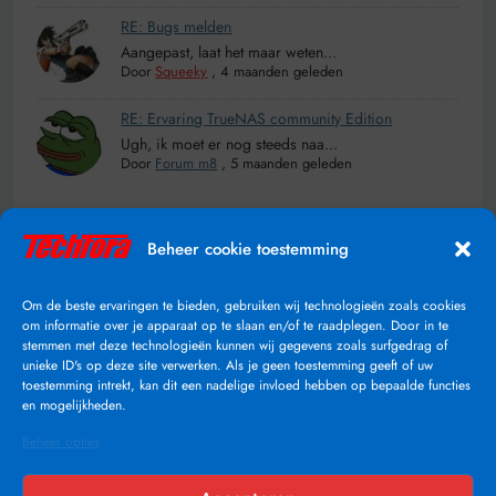
RE: Bugs melden
Aangepast, laat het maar weten...
Door
Squeeky
,
4 maanden geleden
RE: Ervaring TrueNAS community Edition
Ugh, ik moet er nog steeds naa...
Door
Forum m8
,
5 maanden geleden
Online
Beheer cookie toestemming
Op dit moment zijn er geen leden online
Om de beste ervaringen te bieden, gebruiken wij technologieën zoals cookies
om informatie over je apparaat op te slaan en/of te raadplegen. Door in te
2.030.619
Aantal keer bekeken
stemmen met deze technologieën kunnen wij gegevens zoals surfgedrag of
unieke ID's op deze site verwerken. Als je geen toestemming geeft of uw
toestemming intrekt, kan dit een nadelige invloed hebben op bepaalde functies
en mogelijkheden.
Beheer opties