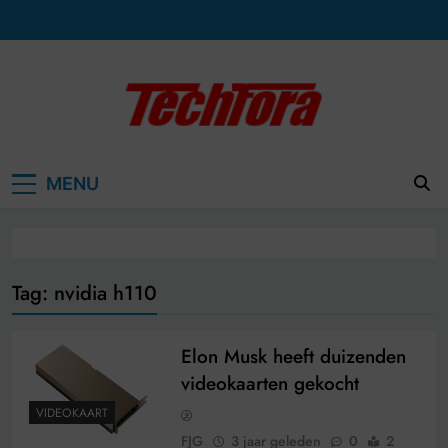
Ga
naar
de
inhoud
MENU
Tag:
nvidia h110
Elon Musk heeft duizenden
videokaarten gekocht
VIDEOKAART
FJG
3 jaar geleden
0
2