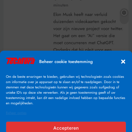
minuten
Elon Musk heeft naar verluid
duizenden videokaarten gekocht
voor zijn nieuwe project voor twitter.
Het gaat om een “Ai” versie die
moet concurreren met ChatGPT.
Ondanks dat hij pleit voor een
industriële stop op Ai training, is
Beheer cookie toestemming
Elon Musk begonnen met een groot
project voor kunstmatige intelligentie
Om de beste ervaringen te bieden, gebruiken wij technologieën zoals cookies
voor op twitter
om informatie over je apparaat op te slaan en/of te raadplegen. Door in te
stemmen met deze technologieën kunnen wij gegevens zoals surfgedrag of
Lees Verder
unieke ID's op deze site verwerken. Als je geen toestemming geeft of uw
toestemming intrekt, kan dit een nadelige invloed hebben op bepaalde functies
en mogelijkheden.
Beheer opties
Accepteren