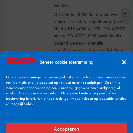
minuten
Op CES heeft Nvidia die nieuwe
grafische kaarten aangekondigd, de
Nvidia RTX 4080 SUPER, RTX 4070Ti
en de RTX 4070. Ook heeft Nvidia
bekend gemaakt over alle
specificaties en prijzen wat bij deze
nieuwe RTX 40 serie hoort. Wat
Beheer cookie toestemming
vooral opvalt is dat Nvidia software
gaat ontwikkelen voor AI tools.
Om de beste ervaringen te bieden, gebruiken wij technologieën zoals cookies
Volgens Nvidia zou hun nieuwe…
om informatie over je apparaat op te slaan en/of te raadplegen. Door in te
stemmen met deze technologieën kunnen wij gegevens zoals surfgedrag of
Lees Verder
unieke ID's op deze site verwerken. Als je geen toestemming geeft of uw
toestemming intrekt, kan dit een nadelige invloed hebben op bepaalde functies
en mogelijkheden.
Beheer opties
Accepteren