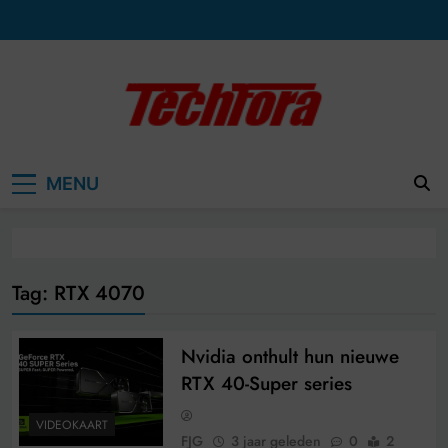
Ga
naar
de
inhoud
MENU
Tag:
RTX 4070
Nvidia onthult hun nieuwe
RTX 40-Super series
VIDEOKAART
FJG
3 jaar geleden
0
2