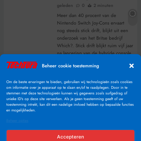
geleden
0
2 minuten
Meer dan 40 procent van de
Nintendo Switch Joy-Cons ervaart
nog steeds stick drift, blijkt uit een
onderzoek van het Britse bedrijf
Which?. Stick drift blijkt ruim vijf jaar
na lancering van de hybride console
dus nog steeds een probleem te
Beheer cookie toestemming
zijn. Stick Drift is een probleem
waarbij een stick beweegt zonder
Om de beste ervaringen te bieden, gebruiken wij technologieën zoals cookies
enige aanleiding, erg…
om informatie over je apparaat op te slaan en/of te raadplegen. Door in te
stemmen met deze technologieën kunnen wij gegevens zoals surfgedrag of
Lees Verder
unieke ID's op deze site verwerken. Als je geen toestemming geeft of uw
toestemming intrekt, kan dit een nadelige invloed hebben op bepaalde functies
en mogelijkheden.
Beheer opties
Accepteren