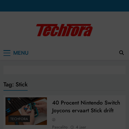
Ga
naar
de
inhoud
MENU
Tag:
Stick
40 Procent Nintendo Switch
Joycons ervaart Stick drift
TECHFORA
Pascalito
4 jaar