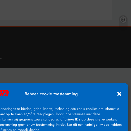
.
s
Beheer cookie toestemming
ervaringen te bieden, gebruiken wij technologieën zoals cookies om informatie
raat op te slaan en/of te raadplegen. Door in te stemmen met deze
n kunnen wij gegevens zoals surfgedrag of unieke ID's op deze site verwerken.
toestemming geeft of uw toestemming intrekt, kan dit een nadelige invloed hebben
functies en mogelijkheden.