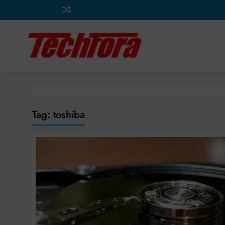
Ga
naar
de
inhoud
Tag:
toshiba