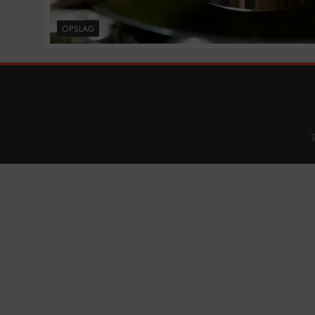
OPSLAG
T