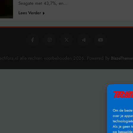
Seagate met 43,7%, en…
Lees Verder
echfora.nl alle rechten voorbehouden 2026. Powered By
BlazeTheme
Om de beste 
over je appa
technologieë
Als je geen 
op bepaalde 