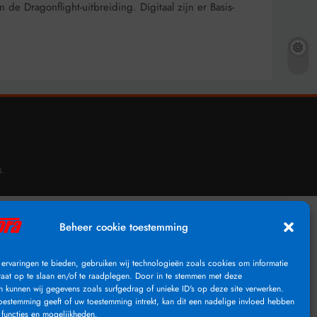
e Dragonflight-uitbreiding. Digitaal zijn er Basis-
.
s
Beheer cookie toestemming
ervaringen te bieden, gebruiken wij technologieën zoals cookies om informatie
raat op te slaan en/of te raadplegen. Door in te stemmen met deze
n kunnen wij gegevens zoals surfgedrag of unieke ID's op deze site verwerken.
toestemming geeft of uw toestemming intrekt, kan dit een nadelige invloed hebben
functies en mogelijkheden.