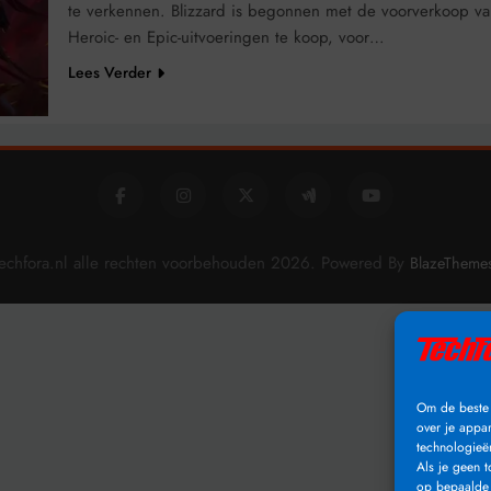
te verkennen. Blizzard is begonnen met de voorverkoop van d
Heroic- en Epic-uitvoeringen te koop, voor…
Lees Verder
echfora.nl alle rechten voorbehouden 2026. Powered By
BlazeTheme
Om de beste 
over je appa
technologieë
Als je geen 
op bepaalde 