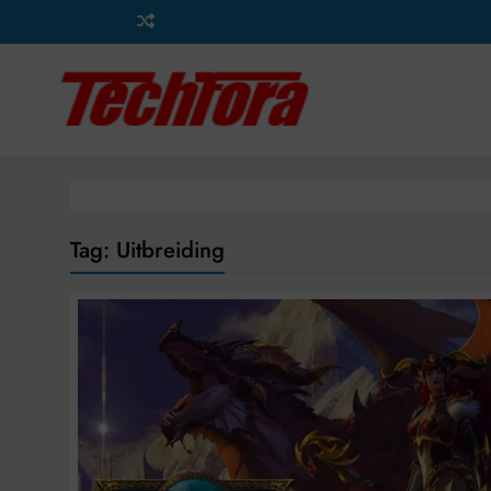
Ga
naar
de
inhoud
Tag:
Uitbreiding