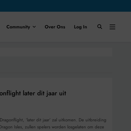
Community
Over Ons
Log In
light later dit jaar uit
agonflight, ‘later dit jaar’ zal uitkomen. De uitbreiding
ragon Isles, zullen spelers worden losgelaten om deze