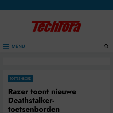
Ga
naar
de
inhoud
MENU
TOETSENBORD
Razer toont nieuwe
Deathstalker-
toetsenborden