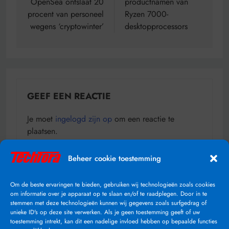
OpenSea ontslaat 20
productnamen van
procent van personeel
Ryzen 7000-
wegens ‘cryptowinter’
desktopprocessors
GEEF EEN REACTIE
Je moet
ingelogd zijn op
om een reactie te
plaatsen.
Beheer cookie toestemming
Deze site gebruikt Akismet om spam te verminderen.
Om de beste ervaringen te bieden, gebruiken wij technologieën zoals cookies
Bekijk hoe je reactie-gegevens worden verwerkt
.
om informatie over je apparaat op te slaan en/of te raadplegen. Door in te
stemmen met deze technologieën kunnen wij gegevens zoals surfgedrag of
unieke ID's op deze site verwerken. Als je geen toestemming geeft of uw
toestemming intrekt, kan dit een nadelige invloed hebben op bepaalde functies