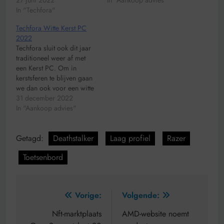
27 juni 2022
In "Aankoop advies"
In "Techfora"
Techfora Witte Kerst PC
2022
Techfora sluit ook dit jaar
traditioneel weer af met
een Kerst PC. Om in
kerstsferen te blijven gaan
we dan ook voor een witte
kerst PC met lekker veel
31 december 2022
verlichting. Het afgelopen
In "Aankoop advies"
jaar was een jaar met veel
vernieuwing. AMD kwam
Getagd:
Deathstalker
Laag profiel
Razer
met zijn nieuwe generatie
AM5-moederborden met
Toetsenbord
Ryzen 7000 cpu’s.…
Bericht
Vorige:
Volgende:
navigatie
Nft-marktplaats
AMD-website noemt