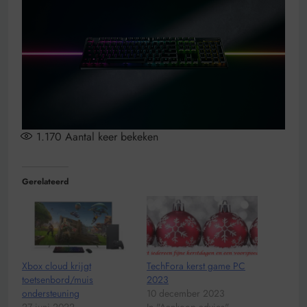
1.170
Aantal keer bekeken
Gerelateerd
Xbox cloud krijgt
TechFora kerst game PC
toetsenbord/muis
2023
ondersteuning
10 december 2023