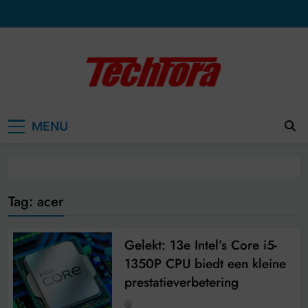
Ga
naar
de
inhoud
MENU
Tag:
acer
Gelekt: 13e Intel’s Core i5-
1350P CPU biedt een kleine
prestatieverbetering