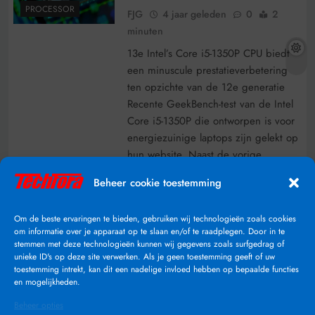
PROCESSOR
FJG
4 jaar geleden
0
2
minuten
13e Intel’s Core i5-1350P CPU biedt
een minuscule prestatieverbetering
ten opzichte van de 12e generatie
Recente GeekBench-test van de Intel
Core i5-1350P die ontworpen is voor
energiezuinige laptops zijn gelekt op
hun website. Naast de vorige
processor “Intel Core i7-1370P” die
Beheer cookie toestemming
afgelopen maand gelekt is. Zover
bekend is momenteel de “Acer
Om de beste ervaringen te bieden, gebruiken wij technologieën zoals cookies
TravelMate P614-53” de enige…
om informatie over je apparaat op te slaan en/of te raadplegen. Door in te
stemmen met deze technologieën kunnen wij gegevens zoals surfgedrag of
Lees Verder
unieke ID's op deze site verwerken. Als je geen toestemming geeft of uw
toestemming intrekt, kan dit een nadelige invloed hebben op bepaalde functies
en mogelijkheden.
Beheer opties