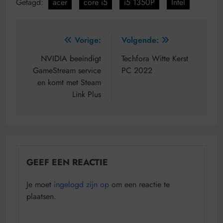
Getagd:
acer
core i5
i5 1350P
Intel
Bericht
Vorige:
Volgende:
navigatie
NVIDIA beeindigt
Techfora Witte Kerst
GameStream service
PC 2022
en komt met Steam
Link Plus
GEEF EEN REACTIE
Je moet
ingelogd zijn op
om een reactie te
plaatsen.