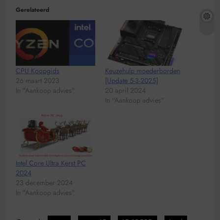
Gerelateerd
CPU Koopgids
Keuzehulp moederborden
26 maart 2023
[Update 5-3-2025]
In "Aankoop advies"
20 april 2024
In "Aankoop advies"
Intel Core Ultra Kerst PC
2024
23 december 2024
In "Aankoop advies"