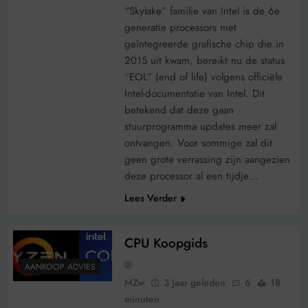
“Skylake” familie van Intel is de 6e
generatie processors met
geïntegreerde grafische chip die in
2015 uit kwam, bereikt nu de status
“EOL” (end of life) volgens officiële
Intel-documentatie van Intel. Dit
betekend dat deze gaan
stuurprogramma updates meer zal
ontvangen. Voor sommige zal dit
geen grote verrassing zijn aangezien
deze processor al een tijdje…
Lees Verder
CPU Koopgids
AANKOOP ADVIES
MZw
3 jaar geleden
6
18
minuten