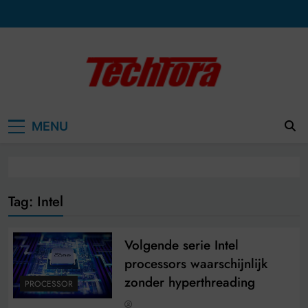
Ga
naar
de
inhoud
MENU
Tag:
Intel
Volgende serie Intel
processors waarschijnlijk
zonder hyperthreading
PROCESSOR