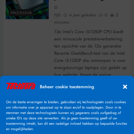
PROCESSOR
FJG
4 jaar geleden
0
2
minuten
13e Intel’s Core i5-1350P CPU biedt
een minuscule prestatieverbetering
ten opzichte van de 12e generatie
Recente GeekBench-test van de Intel
Core i5-1350P die ontworpen is voor
energiezuinige laptops zijn gelekt op
hun website. Naast de vorige
processor “Intel Core i7-1370P” die
Beheer cookie toestemming
afgelopen maand gelekt is. Zover
bekend is momenteel de “Acer
Om de beste ervaringen te bieden, gebruiken wij technologieën zoals cookies
TravelMate P614-53” de enige…
om informatie over je apparaat op te slaan en/of te raadplegen. Door in te
stemmen met deze technologieën kunnen wij gegevens zoals surfgedrag of
Lees Verder
unieke ID's op deze site verwerken. Als je geen toestemming geeft of uw
toestemming intrekt, kan dit een nadelige invloed hebben op bepaalde functies
en mogelijkheden.