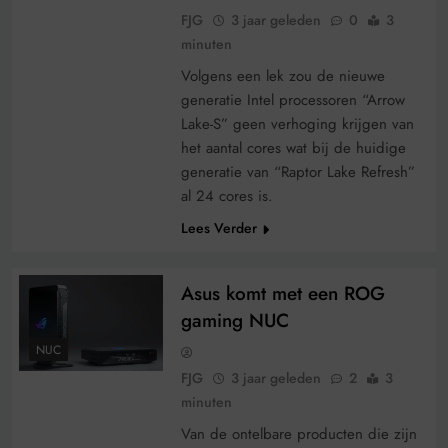
FJG
3 jaar geleden
0
3
minuten
Volgens een lek zou de nieuwe
generatie Intel processoren “Arrow
Lake-S” geen verhoging krijgen van
het aantal cores wat bij de huidige
generatie van “Raptor Lake Refresh”
al 24 cores is.
Lees Verder
Asus komt met een ROG
gaming NUC
NUC
FJG
3 jaar geleden
2
3
minuten
Van de ontelbare producten die zijn