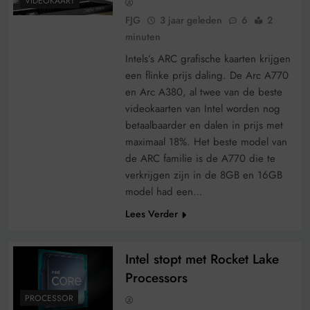
VIDEOKAART
FJG
3 jaar geleden
6
2
minuten
Intels’s ARC grafische kaarten krijgen
een flinke prijs daling. De Arc A770
en Arc A380, al twee van de beste
videokaarten van Intel worden nog
betaalbaarder en dalen in prijs met
maximaal 18%. Het beste model van
de ARC familie is de A770 die te
verkrijgen zijn in de 8GB en 16GB
model had een…
Lees Verder
Intel stopt met Rocket Lake
Processors
PROCESSOR