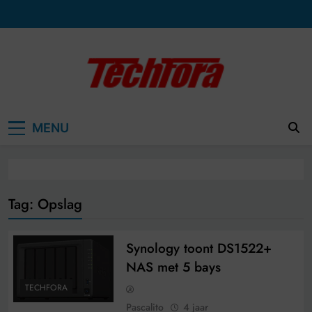
Ga
naar
de
inhoud
MENU
Tag:
Opslag
Synology toont DS1522+
NAS met 5 bays
TECHFORA
Pascalito
4 jaar