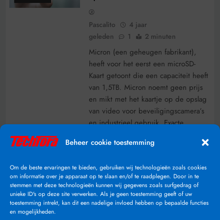
Pascalito
4 jaar
geleden
1
2 minuten
Micron (een geheugen fabrikant),
heeft voor het eerst een microSD-
Kaart getoont die een capaciteit heeft
van 1,5TB. Micron noemt geen prijs
en mikt met het kaartje op de opslag
van video voor beveiligingscamera’s
en industrieel gebruik. Exacte
snelheden noemt de fabrikant niet,
Beheer cookie toestemming
maar het gaat om een U3-kaartje, wat
aangeeft dat de minimale
Om de beste ervaringen te bieden, gebruiken wij technologieën zoals cookies
sequentiële schrijfsnelheid…
om informatie over je apparaat op te slaan en/of te raadplegen. Door in te
stemmen met deze technologieën kunnen wij gegevens zoals surfgedrag of
Lees Verder
unieke ID's op deze site verwerken. Als je geen toestemming geeft of uw
toestemming intrekt, kan dit een nadelige invloed hebben op bepaalde functies
en mogelijkheden.