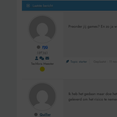
Laatste bericht
Preorder jij games? En zo ja 
FJG
(@fjg)
Topic starter
Geplaatst : 11 n
Techfora Meester
Ik heb het gedaan maar doe het 
geleverd om het risico te nemen
Quiller