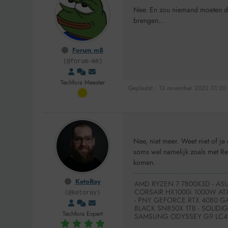
Nee. En zou niemand moeten do
brengen...
Forum m8
(@forum-m8)
Techfora Meester
Geplaatst : 13 november 2022 01:20
Nee, niet meer. Weet niet of je
soms wel namelijk zoals met Rea
komen.
KetoRay
AMD RYZEN 7 7800X3D - ASU
CORSAIR HX1000i 1000W ATX
(@ketoray)
- PNY GEFORCE RTX 4080 G
BLACK SN850X 1TB - SOLIDI
Techfora Expert
SAMSUNG ODYSSEY G9 LC49