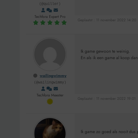
(@quiller)
Techfora Expert Pro
Geplaatst : 11 november 2022 14:20
Ik game gewoon te weinig.
En als ik een game al koop dan
wailingwimmy
(@wailingwimmy)
Techfora Meester
Geplaatst : 11 november 2022 19:01
Ik game zo goed als nooit dus 