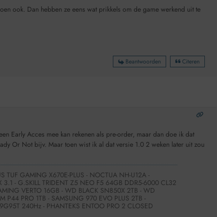
en ook. Dan hebben ze eens wat prikkels om de game werkend uit te
Beantwoorden
Citeren
 een Early Acces mee kan rekenen als pre-order, maar dan doe ik dat
dy Or Not bijv. Maar toen wist ik al dat versie 1.0 2 weken later uit zou
S TUF GAMING X670E-PLUS - NOCTUA NH-U12A -
 3.1 - G.SKILL TRIDENT Z5 NEO F5 64GB DDR5-6000 CL32
AMING VERTO 16GB - WD BLACK SN850X 2TB - WD
GM P44 PRO 1TB - SAMSUNG 970 EVO PLUS 2TB -
G95T 240Hz - PHANTEKS ENTOO PRO 2 CLOSED