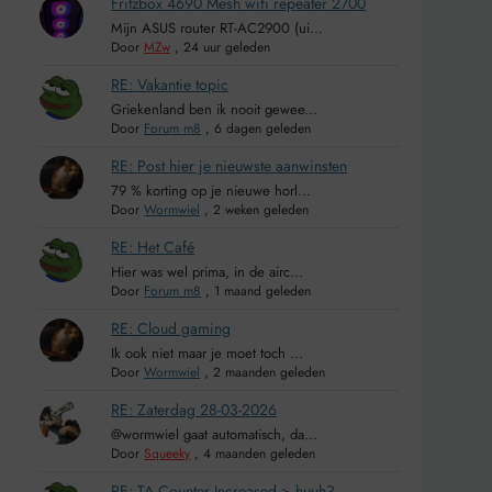
Fritzbox 4690 Mesh wifi repeater 2700
Mijn ASUS router RT-AC2900 (ui...
Door
MZw
,
24 uur geleden
RE: Vakantie topic
Griekenland ben ik nooit gewee...
Door
Forum m8
,
6 dagen geleden
RE: Post hier je nieuwste aanwinsten
79 % korting op je nieuwe horl...
Door
Wormwiel
,
2 weken geleden
RE: Het Café
Hier was wel prima, in de airc...
Door
Forum m8
,
1 maand geleden
RE: Cloud gaming
Ik ook niet maar je moet toch ...
Door
Wormwiel
,
2 maanden geleden
RE: Zaterdag 28-03-2026
@wormwiel gaat automatisch, da...
Door
Squeeky
,
4 maanden geleden
RE: TA Counter Increased > huuh?