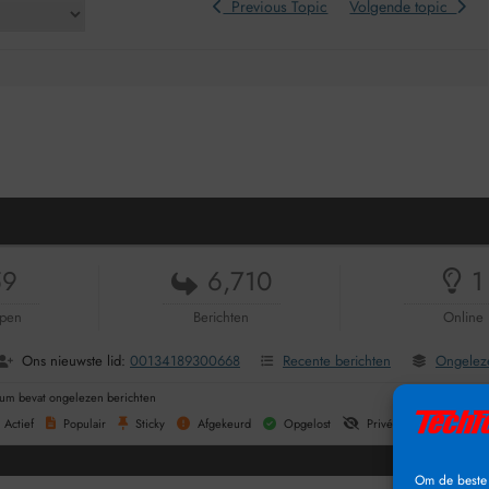
Previous Topic
Volgende topic
59
6,710
1
pen
Berichten
Online
Ons nieuwste lid:
00134189300668
Recente berichten
Ongeleze
um bevat ongelezen berichten
Actief
Populair
Sticky
Afgekeurd
Opgelost
Privé
Gesloten
Om de beste 