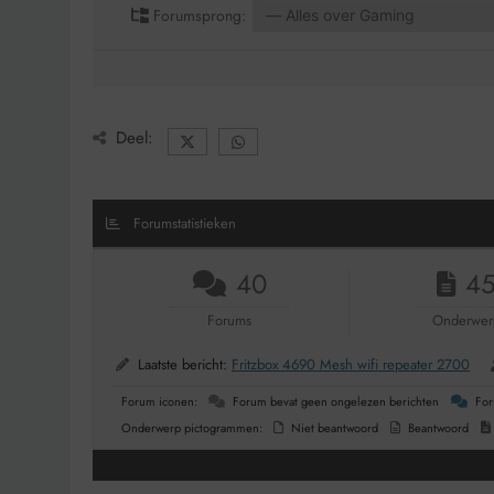
Forumsprong:
Deel:
Forumstatistieken
40
4
Forums
Onderwer
Laatste bericht:
Fritzbox 4690 Mesh wifi repeater 2700
Forum iconen:
Forum bevat geen ongelezen berichten
For
Onderwerp pictogrammen:
Niet beantwoord
Beantwoord