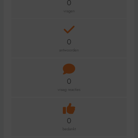
0
vragen
0
antwoorden
0
vraag reacties
0
bedankt