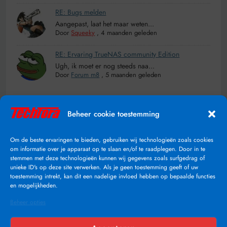
RE: Bugs melden
Aangepast, laat het maar weten...
Door
Squeeky
,
4 maanden geleden
RE: Ervaring TrueNAS community Edition
Ugh, ik moet er nog steeds naa...
Door
Forum m8
,
5 maanden geleden
Online
Beheer cookie toestemming
Op dit moment zijn er geen leden online
Om de beste ervaringen te bieden, gebruiken wij technologieën zoals cookies
om informatie over je apparaat op te slaan en/of te raadplegen. Door in te
2.026.732
Aantal keer bekeken
stemmen met deze technologieën kunnen wij gegevens zoals surfgedrag of
unieke ID's op deze site verwerken. Als je geen toestemming geeft of uw
toestemming intrekt, kan dit een nadelige invloed hebben op bepaalde functies
en mogelijkheden.
Beheer opties