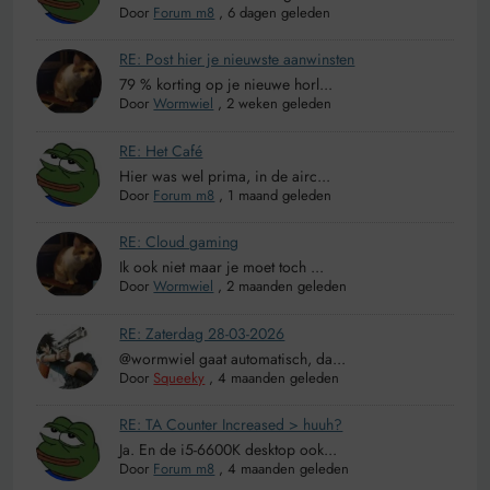
Door
Forum m8
,
6 dagen geleden
RE: Post hier je nieuwste aanwinsten
79 % korting op je nieuwe horl...
Door
Wormwiel
,
2 weken geleden
RE: Het Café
Hier was wel prima, in de airc...
Door
Forum m8
,
1 maand geleden
RE: Cloud gaming
Ik ook niet maar je moet toch ...
Door
Wormwiel
,
2 maanden geleden
RE: Zaterdag 28-03-2026
@wormwiel gaat automatisch, da...
Door
Squeeky
,
4 maanden geleden
RE: TA Counter Increased > huuh?
Ja. En de i5-6600K desktop ook...
Door
Forum m8
,
4 maanden geleden